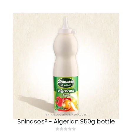
BNINASOS®
,
SNACKING SAUCES
Bninasos® - Algerian 950g bottle