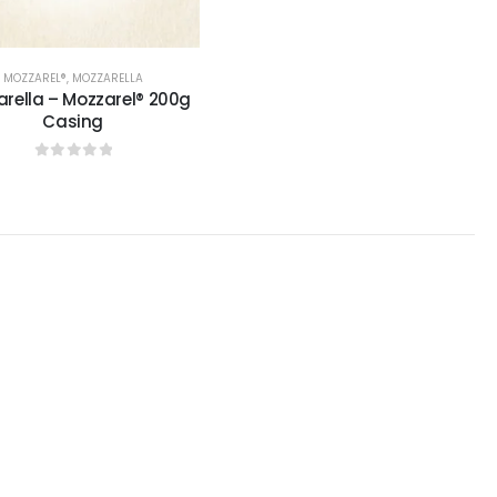
MOZZAREL®
,
MOZZARELLA
rella – Mozzarel® 200g
Casing
0
sur 5