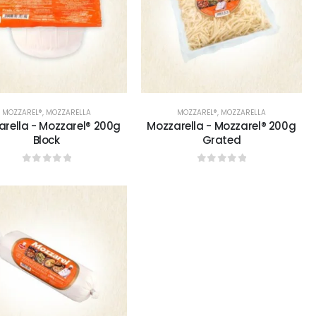
MOZZAREL®
,
MOZZARELLA
MOZZAREL®
,
MOZZARELLA
rella - Mozzarel® 200g
Mozzarella - Mozzarel® 200g
Block
Grated
0
sur 5
0
sur 5