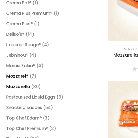
Crema Pat®
(1)
Crema Plus Premium®
(1)
Crema Plus®
(1)
Deliso's®
(14)
Imperial Rouge®
(4)
MOZZARE
Mozzarella
Jebninou®
(4)
Mamie Zakia®
(4)
0
Mozzarel®
(7)
Mozzarella
(30)
Pasteurized Liquid Eggs
(9)
Snacking sauces
(54)
Top Chef Edam®
(3)
Top Chef Premium®
(2)