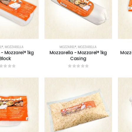
L®
,
MOZZARELLA
MOZZAREL®
,
MOZZARELLA
 - Mozzarel® 1kg
Mozzarella - Mozzarel® 1kg
Mozza
Block
Casing
sur 5
0
sur 5