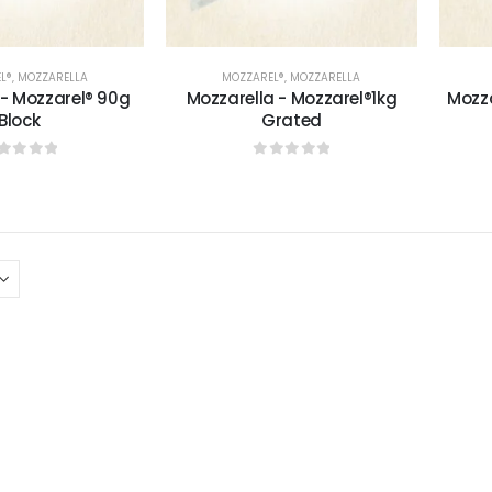
L®
,
MOZZARELLA
MOZZAREL®
,
MOZZARELLA
 - Mozzarel® 90g
Mozzarella - Mozzarel®1kg
Mozza
Block
Grated
sur 5
0
sur 5