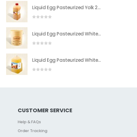
Liquid Egg Pasteurized Yolk 2Kg Can
0
sur 5
Liquid Egg Pasteurized White 15 to 21kg Bucket
0
sur 5
Liquid Egg Pasteurized White 5Kg Can
0
sur 5
CUSTOMER SERVICE
Help & FAQs
Order Tracking