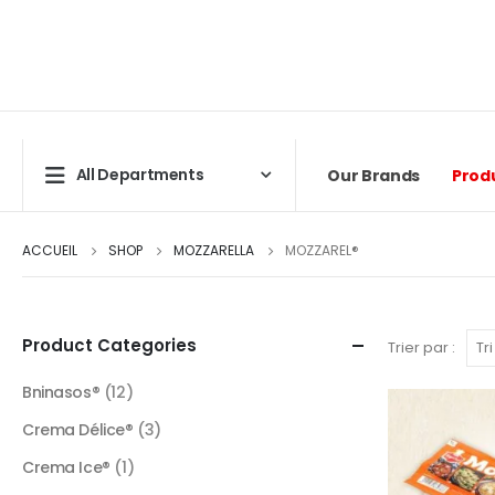
All Departments
Our Brands
Prod
ACCUEIL
SHOP
MOZZARELLA
MOZZAREL®
Product Categories
Trier par :
Bninasos®
(12)
Crema Délice®
(3)
Crema Ice®
(1)