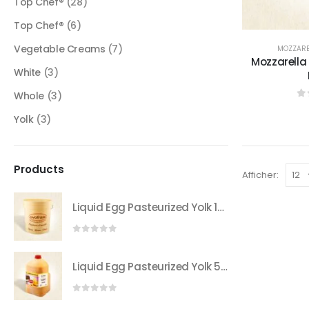
Top Chef®
(28)
Top Chef®
(6)
Vegetable Creams
(7)
MOZZARE
Mozzarella
White
(3)
Whole
(3)
0
Yolk
(3)
Products
Afficher:
Liquid Egg Pasteurized Yolk 15 to 21kg Bucket
0
sur 5
Liquid Egg Pasteurized Yolk 5Kg Can
0
sur 5