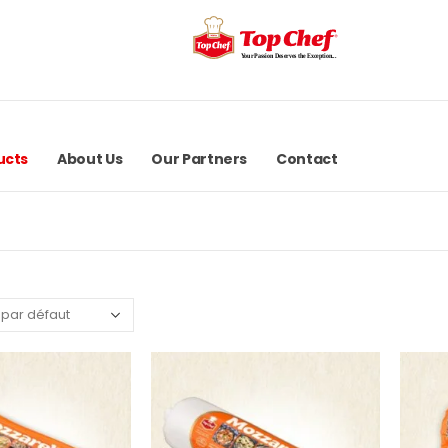
ucts
About Us
Our Partners
Contact